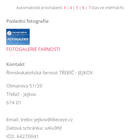
Automatické procházení:
3
|
4
|
5
|
6
|
7
(čas ve vteřinách)
Poslední fotografie
FOTOGALERIE FARNOSTI
Kontakt
Římskokatolická farnost TŘEBÍČ - JEJKOV
Otmarova 51/20
Třebíč - Jejkov
674 01
Email: trebic-jejkov@dieceze.cz
Datová schránka: u4iu9fd
IČO: 64270041