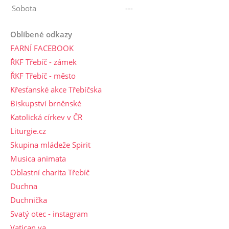
Sobota
---
Oblíbené odkazy
FARNÍ FACEBOOK
ŘKF Třebíč - zámek
ŘKF Třebíč - město
Křesťanské akce Třebíčska
Biskupství brněnské
Katolická církev v ČR
Liturgie.cz
Skupina mládeže Spirit
Musica animata
Oblastní charita Třebíč
Duchna
Duchnička
Svatý otec - instagram
Vatican.va