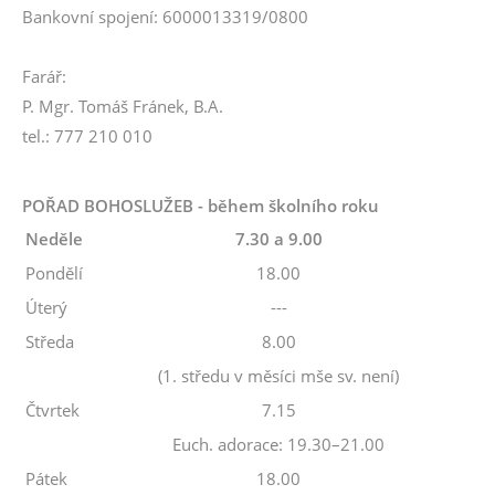
Bankovní spojení: 6000013319/0800
Farář:
P. Mgr. Tomáš Fránek, B.A.
tel.: 777 210 010
POŘAD BOHOSLUŽEB - během školního roku
Neděle
7.30 a 9.00
Pondělí
18.00
Úterý
---
Středa
8.00
(1. středu v měsíci mše sv. není)
Čtvrtek
7.15
Euch. adorace: 19.30–21.00
Pátek
18.00