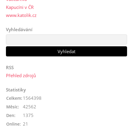
Kapucíni v ČR
www.katolik.cz
Vyhledávání
RSS
Přehled zdrojů
Statistiky
1564398
Celkem:
42562
Měsíc:
1375
Den:
21
Online: