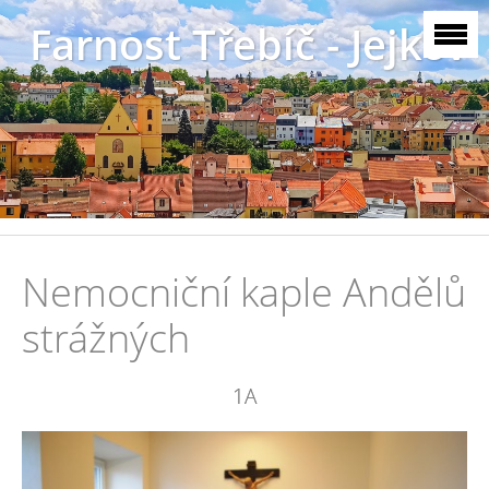
Farnost Třebíč - Jejkov
Nemocniční kaple Andělů
strážných
1A