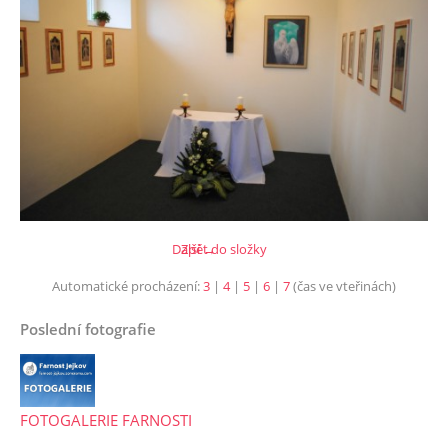
Další →
Zpět do složky
Automatické procházení:
3
|
4
|
5
|
6
|
7
(čas ve vteřinách)
Poslední fotografie
FOTOGALERIE FARNOSTI