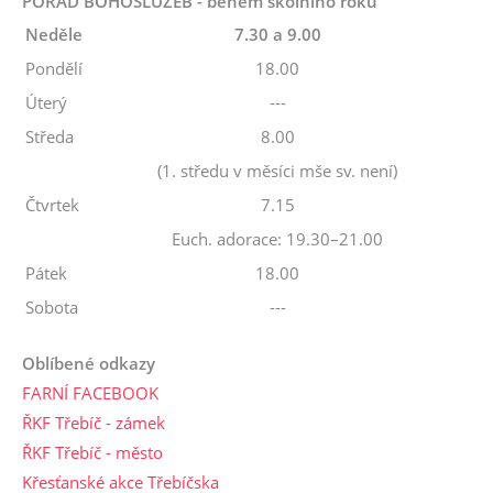
POŘAD BOHOSLUŽEB - během školního roku
Neděle
7.30 a 9.00
Pondělí
18.00
Úterý
---
Středa
8.00
(1. středu v měsíci mše sv. není)
Čtvrtek
7.15
Euch. adorace: 19.30–21.00
Pátek
18.00
Sobota
---
Oblíbené odkazy
FARNÍ FACEBOOK
ŘKF Třebíč - zámek
ŘKF Třebíč - město
Křesťanské akce Třebíčska