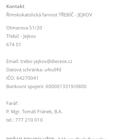
Kontakt
Římskokatolická farnost TŘEBÍČ - JEJKOV
Otmarova 51/20
Třebíč - Jejkov
674 01
Email: trebic-jejkov@dieceze.cz
Datová schránka: u4iu9fd
IČO: 64270041
Bankovní spojení: 6000013319/0800
Farář:
P. Mgr. Tomáš Fránek, B.A.
tel.: 777 210 010