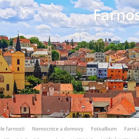
Farnos
le farnosti
Nemocnice a domovy
Fotoalbum
Farní