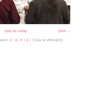
Zpět do složky
Další →
ázení:
3
|
4
|
5
|
6
|
7
(čas ve vteřinách)