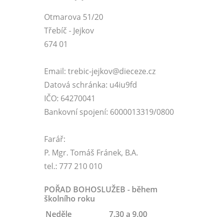
Otmarova 51/20
Třebíč - Jejkov
674 01
Email: trebic-jejkov@dieceze.cz
Datová schránka: u4iu9fd
IČO: 64270041
Bankovní spojení: 6000013319/0800
Farář:
P. Mgr. Tomáš Fránek, B.A.
tel.: 777 210 010
POŘAD BOHOSLUŽEB - během
školního roku
Neděle
7.30 a 9.00