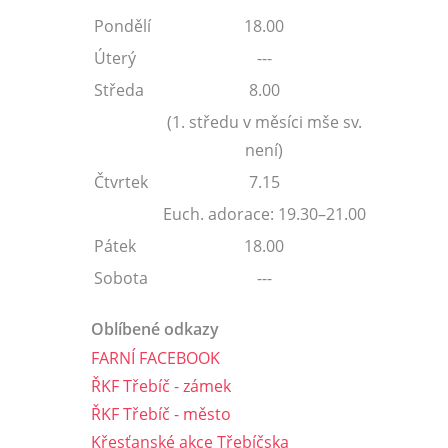
Pondělí
18.00
Úterý
---
Středa
8.00
(1. středu v měsíci mše sv.
není)
Čtvrtek
7.15
Euch. adorace: 19.30–21.00
Pátek
18.00
Sobota
---
Oblíbené odkazy
FARNÍ FACEBOOK
ŘKF Třebíč - zámek
ŘKF Třebíč - město
Křesťanské akce Třebíčska