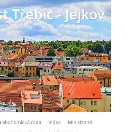
t Třebíč - Jejkov
 a ekonomická rada
Videa
Ministranti