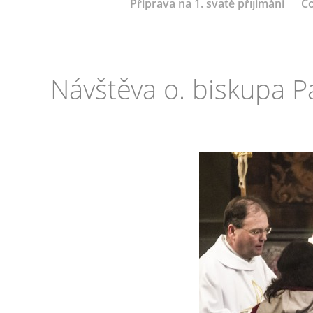
Příprava na 1. svaté přijímání
Co
Návštěva o. biskupa P