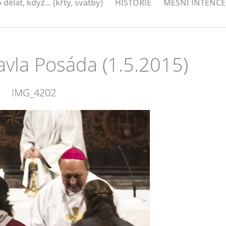
 dělat, když... (křty, svatby)
HISTORIE
MEŠNÍ INTENCE
avla Posáda (1.5.2015)
IMG_4202