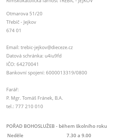
Římskokatolická farnost TŘEBÍČ - JEJKOV
Otmarova 51/20
Třebíč - Jejkov
674 01
Email: trebic-jejkov@dieceze.cz
Datová schránka: u4iu9fd
IČO: 64270041
Bankovní spojení: 6000013319/0800
Farář:
P. Mgr. Tomáš Fránek, B.A.
tel.: 777 210 010
POŘAD BOHOSLUŽEB - během školního roku
Neděle
7.30 a 9.00