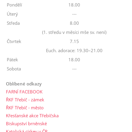
Pondělí
18.00
Úterý
---
Středa
8.00
(1. středu v měsíci mše sv. není)
Čtvrtek
7.15
Euch. adorace: 19.30–21.00
Pátek
18.00
Sobota
---
Oblíbené odkazy
FARNÍ FACEBOOK
ŘKF Třebíč - zámek
ŘKF Třebíč - město
Křesťanské akce Třebíčska
Biskupství brněnské
Katolická církev v ČR