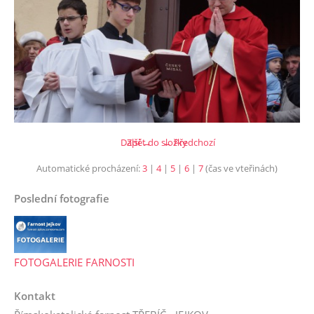
Další →
Zpět do složky
← Předchozí
Automatické procházení:
3
|
4
|
5
|
6
|
7
(čas ve vteřinách)
Poslední fotografie
FOTOGALERIE FARNOSTI
Kontakt