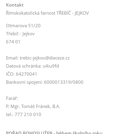
Kontakt
Římskokatolická farnost TŘEBÍČ - JEJKOV
Otmarova 51/20
Třebíč - Jejkov
674 01
Email: trebic-jejkov@dieceze.cz
Datová schránka: u4iu9fd
IČO: 64270041
Bankovní spojení: 6000013319/0800
Farář:
P. Mgr. Tomáš Fránek, B.A.
tel.: 777 210 010
POŘAD BOHOSLUŽEB - během školního roku