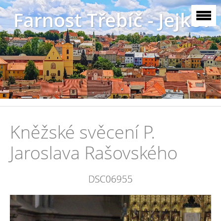
Farnost Třebíč - Jejkov
Kněžské svěcení P.
Jaroslava Rašovského
DSC06955