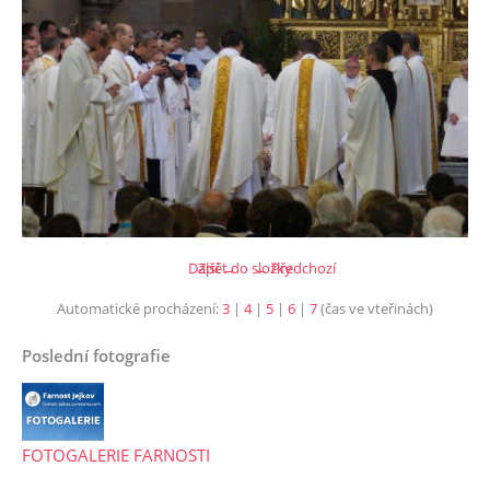
Další →
Zpět do složky
← Předchozí
Automatické procházení:
3
|
4
|
5
|
6
|
7
(čas ve vteřinách)
Poslední fotografie
FOTOGALERIE FARNOSTI