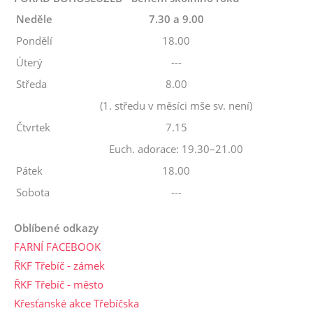
Neděle
7.30 a 9.00
Pondělí
18.00
Úterý
---
Středa
8.00
(1. středu v měsíci mše sv. není)
Čtvrtek
7.15
Euch. adorace: 19.30–21.00
Pátek
18.00
Sobota
---
Oblíbené odkazy
FARNÍ FACEBOOK
ŘKF Třebíč - zámek
ŘKF Třebíč - město
Křesťanské akce Třebíčska