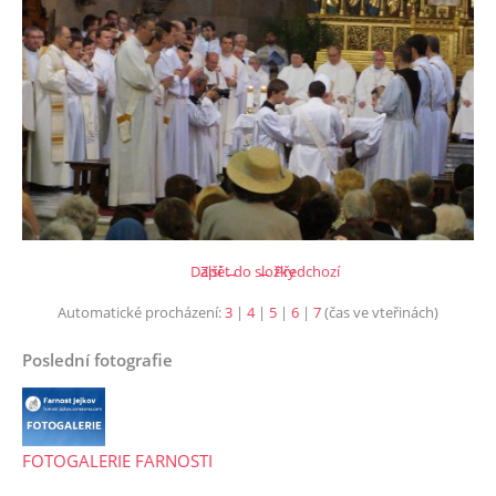
Další →
Zpět do složky
← Předchozí
Automatické procházení:
3
|
4
|
5
|
6
|
7
(čas ve vteřinách)
Poslední fotografie
FOTOGALERIE FARNOSTI