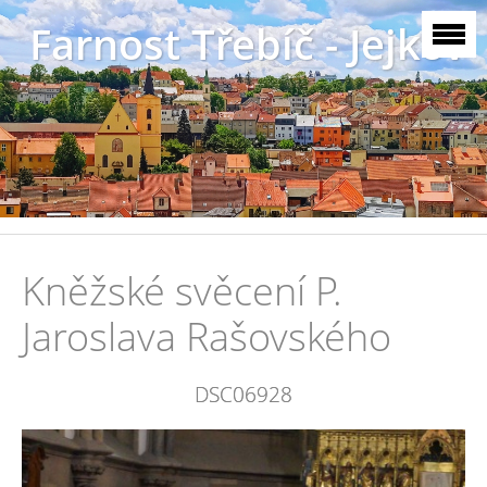
Farnost Třebíč - Jejkov
Kněžské svěcení P.
Jaroslava Rašovského
DSC06928