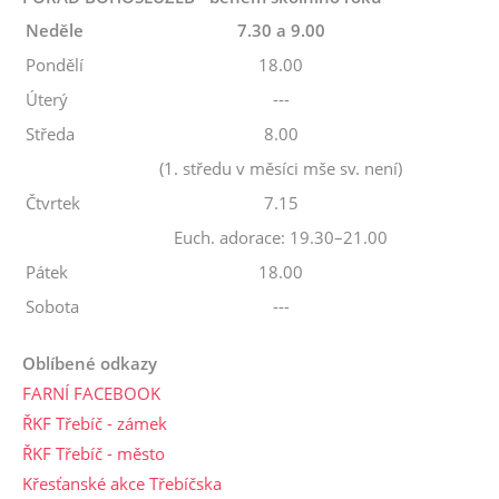
Neděle
7.30 a 9.00
Pondělí
18.00
Úterý
---
Středa
8.00
(1. středu v měsíci mše sv. není)
Čtvrtek
7.15
Euch. adorace: 19.30–21.00
Pátek
18.00
Sobota
---
Oblíbené odkazy
FARNÍ FACEBOOK
ŘKF Třebíč - zámek
ŘKF Třebíč - město
Křesťanské akce Třebíčska