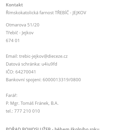
Kontakt
Římskokatolická farnost TŘEBÍČ - JEJKOV
Otmarova 51/20
Třebíč - Jejkov
674 01
Email: trebic-jejkov@dieceze.cz
Datová schránka: u4iu9fd
IČO: 64270041
Bankovní spojení: 6000013319/0800
Farář:
P. Mgr. Tomáš Fránek, B.A.
tel.: 777 210 010
POŘAD BOHOSLUŽEB - během školního roku