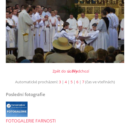
Zpět do složky
← Předchozí
Automatické procházení:
3
|
4
|
5
|
6
|
7
(čas ve vteřinách)
Poslední fotografie
FOTOGALERIE FARNOSTI