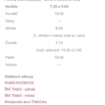
Neděle
7.30 a 9.00
Pondělí
18.00
Úterý
---
Středa
8.00
(1. středu v měsíci mše sv. není)
Čtvrtek
7.15
Euch. adorace: 19.30–21.00
Pátek
18.00
Sobota
---
Oblíbené odkazy
FARNÍ FACEBOOK
ŘKF Třebíč - zámek
ŘKF Třebíč - město
Křesťanské akce Třebíčska