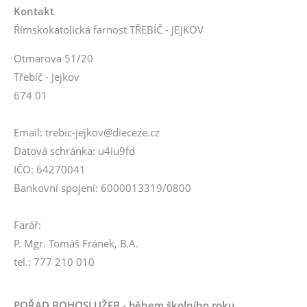
Kontakt
Římskokatolická farnost TŘEBÍČ - JEJKOV
Otmarova 51/20
Třebíč - Jejkov
674 01
Email: trebic-jejkov@dieceze.cz
Datová schránka: u4iu9fd
IČO: 64270041
Bankovní spojení: 6000013319/0800
Farář:
P. Mgr. Tomáš Fránek, B.A.
tel.: 777 210 010
POŘAD BOHOSLUŽEB - během školního roku