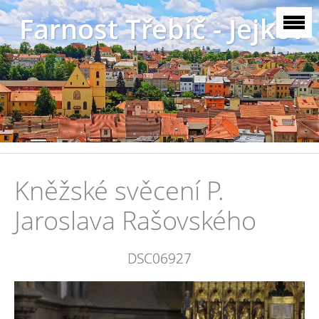
Farnost Třebíč - Jejkov
Kněžské svěcení P.
Jaroslava Rašovského
DSC06927