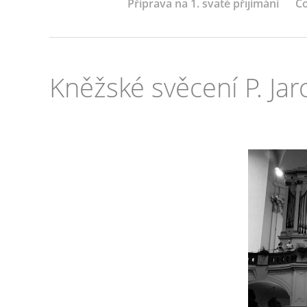
Příprava na 1. svaté přijímání
Co
Kněžské svěcení P. Ja