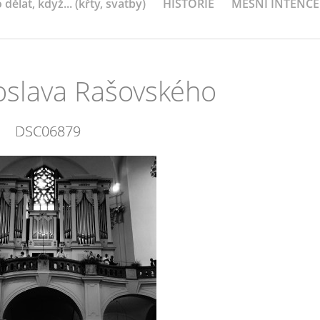
 dělat, když... (křty, svatby)
HISTORIE
MEŠNÍ INTENCE
roslava Rašovského
DSC06879