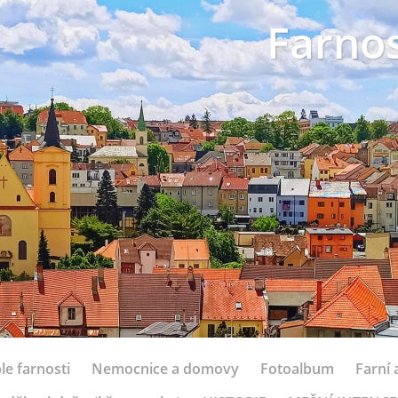
Farnos
le farnosti
Nemocnice a domovy
Fotoalbum
Farní