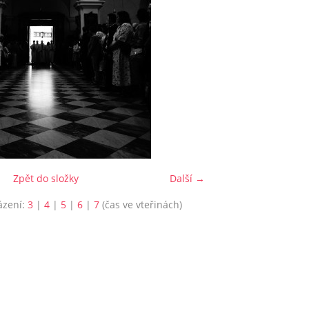
Zpět do složky
Další →
ázení:
3
|
4
|
5
|
6
|
7
(čas ve vteřinách)