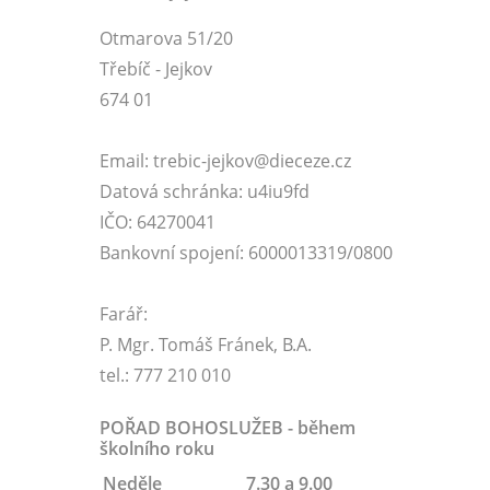
Otmarova 51/20
Třebíč - Jejkov
674 01
Email: trebic-jejkov@dieceze.cz
Datová schránka: u4iu9fd
IČO: 64270041
Bankovní spojení: 6000013319/0800
Farář:
P. Mgr. Tomáš Fránek, B.A.
tel.: 777 210 010
POŘAD BOHOSLUŽEB - během
školního roku
Neděle
7.30 a 9.00