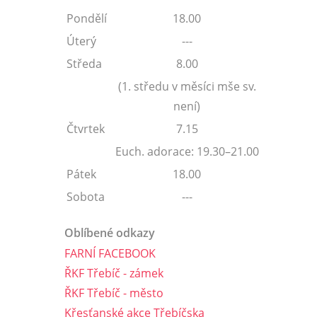
Pondělí
18.00
Úterý
---
Středa
8.00
(1. středu v měsíci mše sv.
není)
Čtvrtek
7.15
Euch. adorace: 19.30–21.00
Pátek
18.00
Sobota
---
Oblíbené odkazy
FARNÍ FACEBOOK
ŘKF Třebíč - zámek
ŘKF Třebíč - město
Křesťanské akce Třebíčska