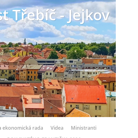
t Třebíč - Jejkov
 a ekonomická rada
Videa
Ministranti