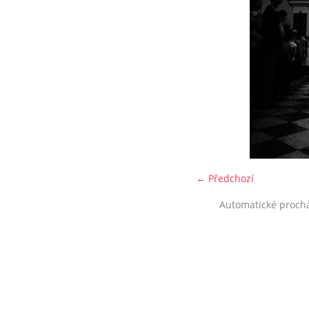
← Předchozí
Automatické proch