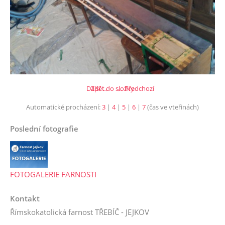
Další →
Zpět do složky
← Předchozí
Automatické procházení:
3
|
4
|
5
|
6
|
7
(čas ve vteřinách)
Poslední fotografie
FOTOGALERIE FARNOSTI
Kontakt
Římskokatolická farnost TŘEBÍČ - JEJKOV