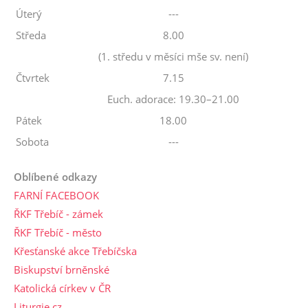
Úterý
---
Středa
8.00
(1. středu v měsíci mše sv. není)
Čtvrtek
7.15
Euch. adorace: 19.30–21.00
Pátek
18.00
Sobota
---
Oblíbené odkazy
FARNÍ FACEBOOK
ŘKF Třebíč - zámek
ŘKF Třebíč - město
Křesťanské akce Třebíčska
Biskupství brněnské
Katolická církev v ČR
Liturgie.cz