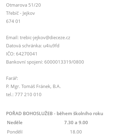
Otmarova 51/20
Třebíč - Jejkov
674 01
Email: trebic-jejkov@dieceze.cz
Datová schránka: u4iu9fd
IČO: 64270041
Bankovní spojení: 6000013319/0800
Farář:
P. Mgr. Tomáš Fránek, B.A.
tel.: 777 210 010
POŘAD BOHOSLUŽEB - během školního roku
Neděle
7.30 a 9.00
Pondělí
18.00