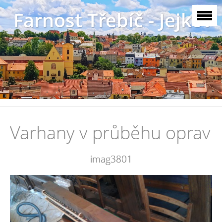
Farnost Třebíč - Jejkov
Varhany v průběhu oprav
imag3801