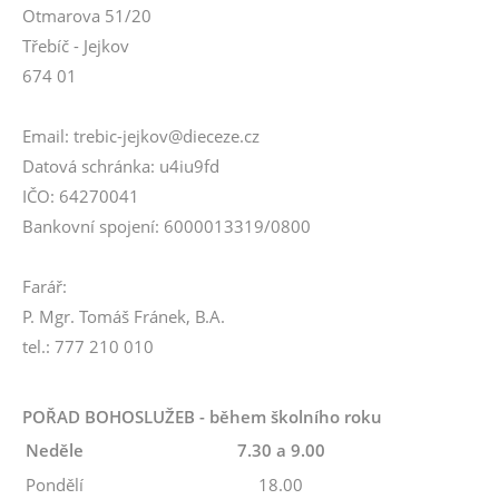
Otmarova 51/20
Třebíč - Jejkov
674 01
Email: trebic-jejkov@dieceze.cz
Datová schránka: u4iu9fd
IČO: 64270041
Bankovní spojení: 6000013319/0800
Farář:
P. Mgr. Tomáš Fránek, B.A.
tel.: 777 210 010
POŘAD BOHOSLUŽEB - během školního roku
Neděle
7.30 a 9.00
Pondělí
18.00