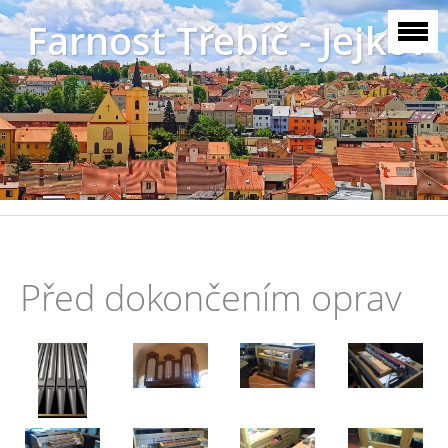
Farnost Třebíč - Jejkov
Před dokončením oprav