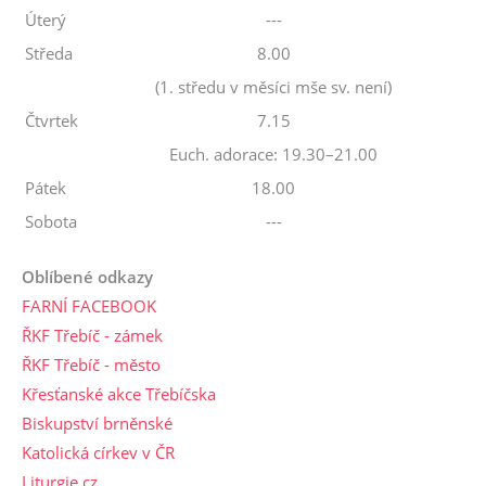
Úterý
---
Středa
8.00
(1. středu v měsíci mše sv. není)
Čtvrtek
7.15
Euch. adorace: 19.30–21.00
Pátek
18.00
Sobota
---
Oblíbené odkazy
FARNÍ FACEBOOK
ŘKF Třebíč - zámek
ŘKF Třebíč - město
Křesťanské akce Třebíčska
Biskupství brněnské
Katolická církev v ČR
Liturgie.cz