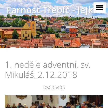
Farnost Třebíč - Jejkov
1. neděle adventní, sv.
Mikuláš_2.12.2018
DSC05405