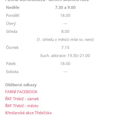
Neděle
7.30 a 9.00
Pondělí
18.00
Úterý
---
Středa
8.00
(1. středu v měsíci mše sv. není)
Čtvrtek
7.15
Euch. adorace: 19.30–21.00
Pátek
18.00
Sobota
---
Oblíbené odkazy
FARNÍ FACEBOOK
ŘKF Třebíč - zámek
ŘKF Třebíč - město
Křesťanské akce Třebíčska