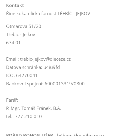
Kontakt
Římskokatolická farnost TŘEBÍČ - JEJKOV
Otmarova 51/20
Třebíč - Jejkov
674 01
Email: trebic-jejkov@dieceze.cz
Datová schránka: u4iu9fd
IČO: 64270041
Bankovní spojení: 6000013319/0800
Farář:
P. Mgr. Tomáš Fránek, B.A.
tel.: 777 210 010
POŘAD BOHOSLUŽEB - během školního roku