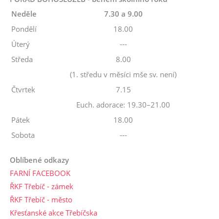
Neděle
7.30 a 9.00
Pondělí
18.00
Úterý
---
Středa
8.00
(1. středu v měsíci mše sv. není)
Čtvrtek
7.15
Euch. adorace: 19.30–21.00
Pátek
18.00
Sobota
---
Oblíbené odkazy
FARNÍ FACEBOOK
ŘKF Třebíč - zámek
ŘKF Třebíč - město
Křesťanské akce Třebíčska