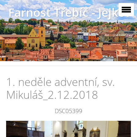
Farnost Třebíč - Jejkov
1. neděle adventní, sv.
Mikuláš_2.12.2018
DSC05399