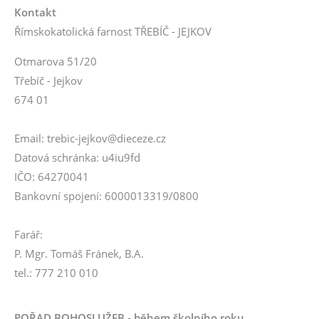
Kontakt
Římskokatolická farnost TŘEBÍČ - JEJKOV
Otmarova 51/20
Třebíč - Jejkov
674 01
Email: trebic-jejkov@dieceze.cz
Datová schránka: u4iu9fd
IČO: 64270041
Bankovní spojení: 6000013319/0800
Farář:
P. Mgr. Tomáš Fránek, B.A.
tel.: 777 210 010
POŘAD BOHOSLUŽEB - během školního roku