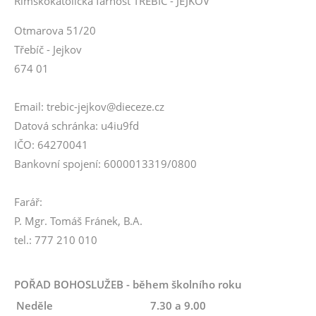
Římskokatolická farnost TŘEBÍČ - JEJKOV
Otmarova 51/20
Třebíč - Jejkov
674 01
Email: trebic-jejkov@dieceze.cz
Datová schránka: u4iu9fd
IČO: 64270041
Bankovní spojení: 6000013319/0800
Farář:
P. Mgr. Tomáš Fránek, B.A.
tel.: 777 210 010
POŘAD BOHOSLUŽEB - během školního roku
Neděle
7.30 a 9.00