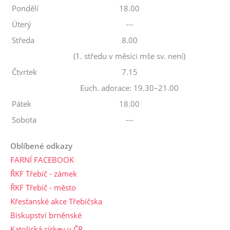
Pondělí
18.00
Úterý
---
Středa
8.00
(1. středu v měsíci mše sv. není)
Čtvrtek
7.15
Euch. adorace: 19.30–21.00
Pátek
18.00
Sobota
---
Oblíbené odkazy
FARNÍ FACEBOOK
ŘKF Třebíč - zámek
ŘKF Třebíč - město
Křesťanské akce Třebíčska
Biskupství brněnské
Katolická církev v ČR