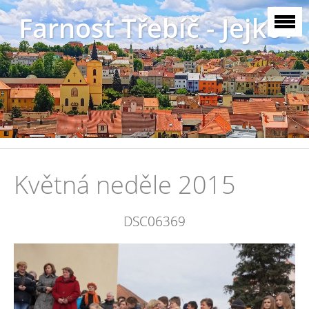
Farnost Třebíč - Jejkov
Květná neděle 2015
DSC06369