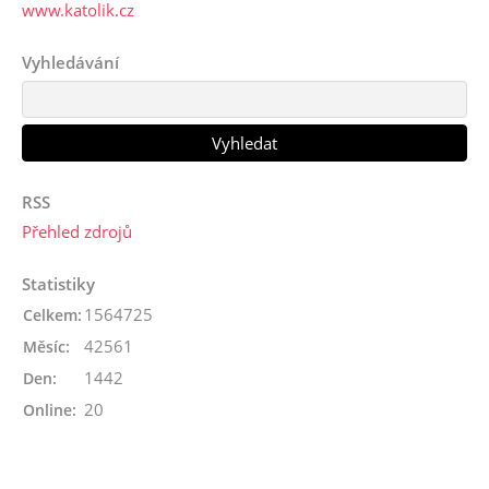
www.katolik.cz
Vyhledávání
RSS
Přehled zdrojů
Statistiky
1564725
Celkem:
42561
Měsíc:
1442
Den:
20
Online: