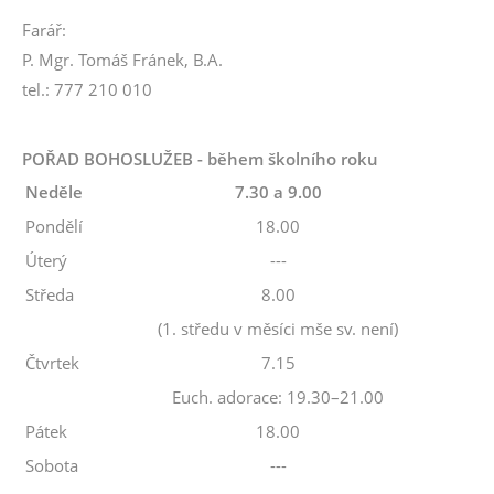
Farář:
P. Mgr. Tomáš Fránek, B.A.
tel.: 777 210 010
POŘAD BOHOSLUŽEB - během školního roku
Neděle
7.30 a 9.00
Pondělí
18.00
Úterý
---
Středa
8.00
(1. středu v měsíci mše sv. není)
Čtvrtek
7.15
Euch. adorace: 19.30–21.00
Pátek
18.00
Sobota
---