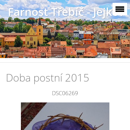
Farnost Třebíč - Jejkov
Doba postní 2015
DSC06269