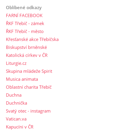
Oblíbené odkazy
FARNÍ FACEBOOK
ŘKF Třebíč - zámek
ŘKF Třebíč - město
Křesťanské akce Třebíčska
Biskupství brněnské
Katolická církev v ČR
Liturgie.cz
Skupina mládeže Spirit
Musica animata
Oblastní charita Třebíč
Duchna
Duchnička
Svatý otec - instagram
Vatican.va
Kapucíni v ČR