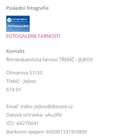
Poslední fotografie
FOTOGALERIE FARNOSTI
Kontakt
Římskokatolická farnost TŘEBÍČ - JEJKOV
Otmarova 51/20
Třebíč - Jejkov
674 01
Email: trebic-jejkov@dieceze.cz
Datová schránka: u4iu9fd
IČO: 64270041
Bankovní spojení: 6000013319/0800