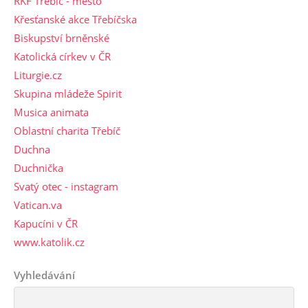
ŘKF Třebíč - město
Křesťanské akce Třebíčska
Biskupství brněnské
Katolická církev v ČR
Liturgie.cz
Skupina mládeže Spirit
Musica animata
Oblastní charita Třebíč
Duchna
Duchnička
Svatý otec - instagram
Vatican.va
Kapucíni v ČR
www.katolik.cz
Vyhledávání