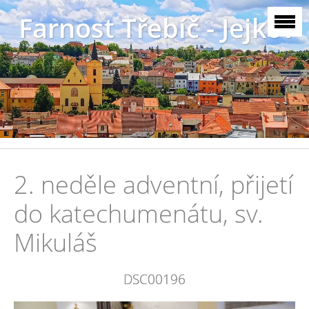
Farnost Třebíč - Jejkov
2. neděle adventní, přijetí
do katechumenátu, sv.
Mikuláš
DSC00196