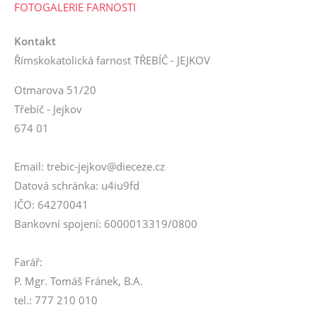
FOTOGALERIE FARNOSTI
Kontakt
Římskokatolická farnost TŘEBÍČ - JEJKOV
Otmarova 51/20
Třebíč - Jejkov
674 01
Email: trebic-jejkov@dieceze.cz
Datová schránka: u4iu9fd
IČO: 64270041
Bankovní spojení: 6000013319/0800
Farář:
P. Mgr. Tomáš Fránek, B.A.
tel.: 777 210 010