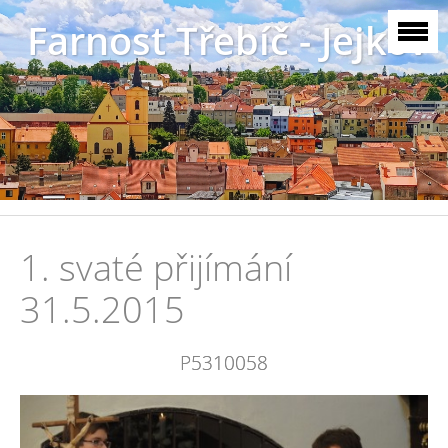
Farnost Třebíč - Jejkov
1. svaté přijímání
31.5.2015
P5310058