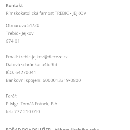
Kontakt
Římskokatolická farnost TŘEBÍČ - JEJKOV
Otmarova 51/20
Třebíč - Jejkov
674 01
Email: trebic-jejkov@dieceze.cz
Datová schránka: u4iu9fd
IČO: 64270041
Bankovní spojení: 6000013319/0800
Farář:
P. Mgr. Tomáš Fránek, B.A.
tel.: 777 210 010
POŘAD BOHOSLUŽEB - během školního roku