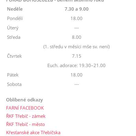
Neděle
7.30 a 9.00
Pondělí
18.00
Úterý
---
Středa
8.00
(1. středu v měsíci mše sv. není)
Čtvrtek
7.15
Euch. adorace: 19.30–21.00
Pátek
18.00
Sobota
---
Oblíbené odkazy
FARNÍ FACEBOOK
ŘKF Třebíč - zámek
ŘKF Třebíč - město
Křesťanské akce Třebíčska