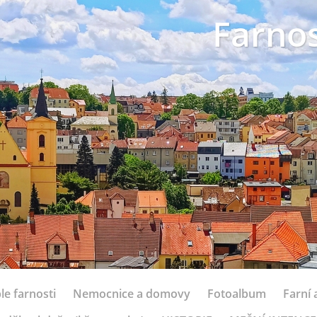
Farnos
le farnosti
Nemocnice a domovy
Fotoalbum
Farní