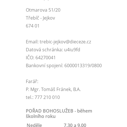
Otmarova 51/20
Třebíč - Jejkov
674 01
Email: trebic-jejkov@dieceze.cz
Datová schránka: u4iu9fd
IČO: 64270041
Bankovní spojení: 6000013319/0800
Farář:
P. Mgr. Tomáš Fránek, B.A.
tel.: 777 210 010
POŘAD BOHOSLUŽEB - během
školního roku
Neděle
7.30 a 9.00