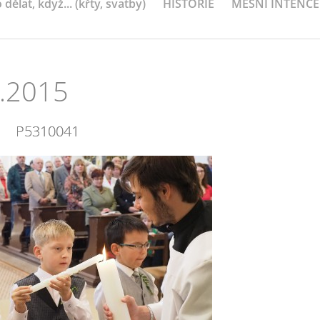
 dělat, když... (křty, svatby)
HISTORIE
MEŠNÍ INTENCE
5.2015
P5310041