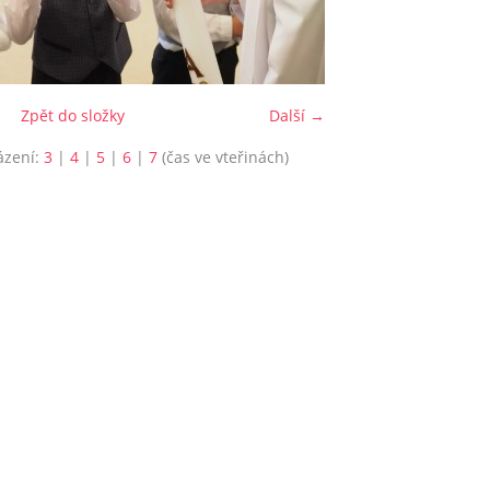
Zpět do složky
Další →
ázení:
3
|
4
|
5
|
6
|
7
(čas ve vteřinách)