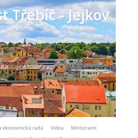
t Třebíč - Jejkov
 a ekonomická rada
Videa
Ministranti