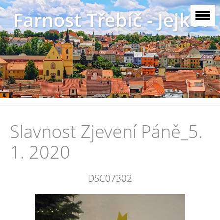
Farnost Třebíč - Jejkov
Slavnost Zjevení Páně_5.
1. 2020
DSC07302