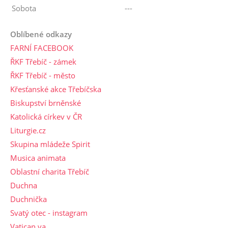
Sobota
---
Oblíbené odkazy
FARNÍ FACEBOOK
ŘKF Třebíč - zámek
ŘKF Třebíč - město
Křesťanské akce Třebíčska
Biskupství brněnské
Katolická církev v ČR
Liturgie.cz
Skupina mládeže Spirit
Musica animata
Oblastní charita Třebíč
Duchna
Duchnička
Svatý otec - instagram
Vatican.va