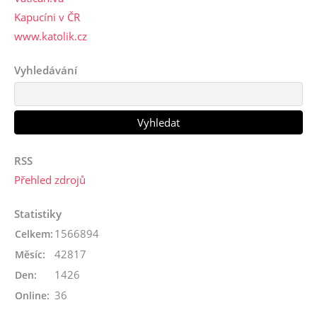
Kapucíni v ČR
www.katolik.cz
Vyhledávání
RSS
Přehled zdrojů
Statistiky
1566894
Celkem:
42817
Měsíc:
1426
Den:
36
Online: