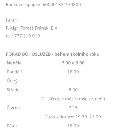
Bankovní spojení: 6000013319/0800
Farář:
P. Mgr. Tomáš Fránek, B.A.
tel.: 777 210 010
POŘAD BOHOSLUŽEB - během školního roku
Neděle
7.30 a 9.00
Pondělí
18.00
Úterý
---
Středa
8.00
(1. středu v měsíci mše sv. není)
Čtvrtek
7.15
Euch. adorace: 19.30–21.00
Pátek
18.00