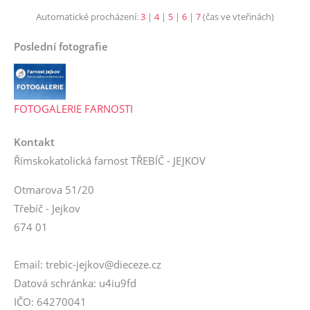
Automatické procházení:
3
|
4
|
5
|
6
|
7
(čas ve vteřinách)
Poslední fotografie
FOTOGALERIE FARNOSTI
Kontakt
Římskokatolická farnost TŘEBÍČ - JEJKOV
Otmarova 51/20
Třebíč - Jejkov
674 01
Email: trebic-jejkov@dieceze.cz
Datová schránka: u4iu9fd
IČO: 64270041