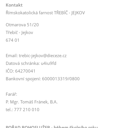
Kontakt
Římskokatolická farnost TŘEBÍČ - JEJKOV
Otmarova 51/20
Třebíč - Jejkov
674 01
Email: trebic-jejkov@dieceze.cz
Datová schránka: u4iu9fd
IČO: 64270041
Bankovní spojení: 6000013319/0800
Farář:
P. Mgr. Tomáš Fránek, B.A.
tel.: 777 210 010
POŘAD BOHOSLUŽEB - během školního roku