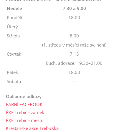
Neděle
7.30 a 9.00
Pondělí
18.00
Úterý
---
Středa
8.00
(1. středu v měsíci mše sv. není)
Čtvrtek
7.15
Euch. adorace: 19.30–21.00
Pátek
18.00
Sobota
---
Oblíbené odkazy
FARNÍ FACEBOOK
ŘKF Třebíč - zámek
ŘKF Třebíč - město
Křesťanské akce Třebíčska