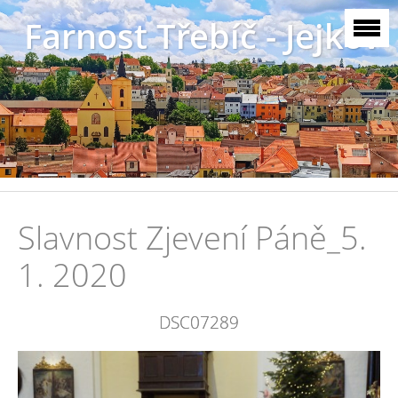
Farnost Třebíč - Jejkov
Slavnost Zjevení Páně_5.
1. 2020
DSC07289