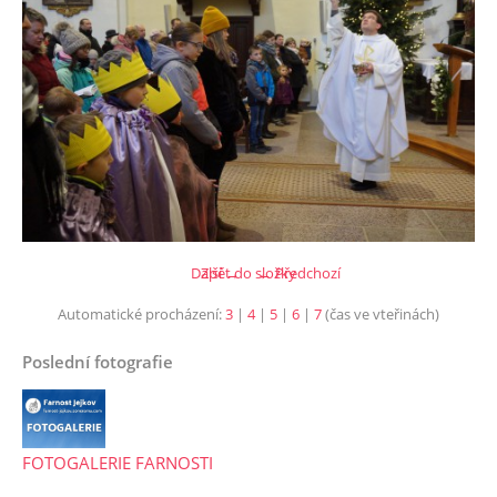
Další →
Zpět do složky
← Předchozí
Automatické procházení:
3
|
4
|
5
|
6
|
7
(čas ve vteřinách)
Poslední fotografie
FOTOGALERIE FARNOSTI