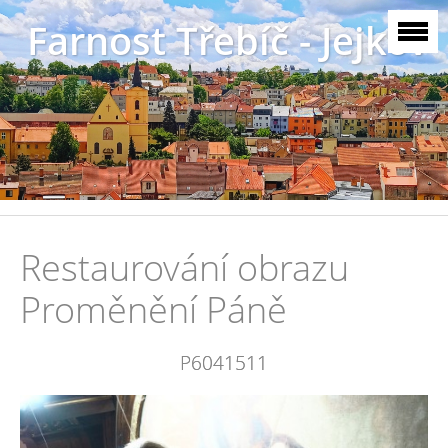
Farnost Třebíč - Jejkov
Restaurování obrazu
Proměnění Páně
P6041511