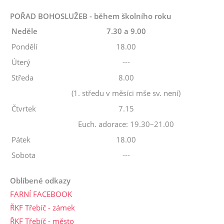
POŘAD BOHOSLUŽEB - během školního roku
Neděle
7.30 a 9.00
Pondělí
18.00
Úterý
---
Středa
8.00
(1. středu v měsíci mše sv. není)
Čtvrtek
7.15
Euch. adorace: 19.30–21.00
Pátek
18.00
Sobota
---
Oblíbené odkazy
FARNÍ FACEBOOK
ŘKF Třebíč - zámek
ŘKF Třebíč - město