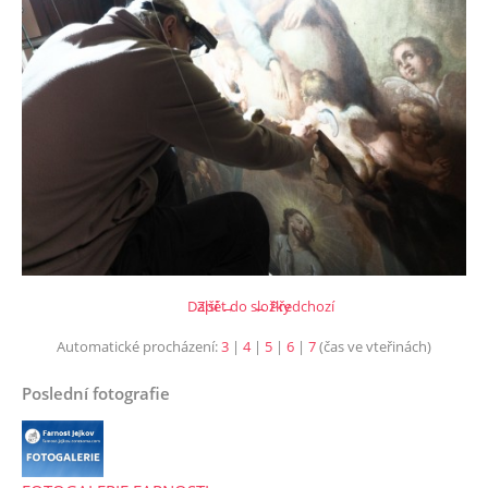
Další →
Zpět do složky
← Předchozí
Automatické procházení:
3
|
4
|
5
|
6
|
7
(čas ve vteřinách)
Poslední fotografie