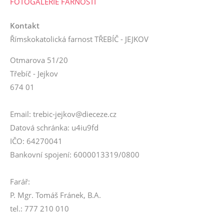
FOTOGALERIE FARNOSTI
Kontakt
Římskokatolická farnost TŘEBÍČ - JEJKOV
Otmarova 51/20
Třebíč - Jejkov
674 01
Email: trebic-jejkov@dieceze.cz
Datová schránka: u4iu9fd
IČO: 64270041
Bankovní spojení: 6000013319/0800
Farář:
P. Mgr. Tomáš Fránek, B.A.
tel.: 777 210 010