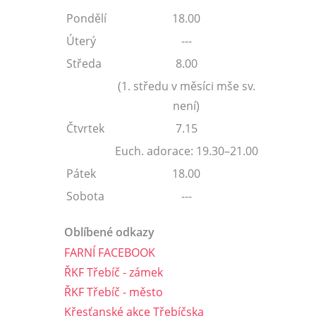
Pondělí
18.00
Úterý
---
Středa
8.00
(1. středu v měsíci mše sv.
není)
Čtvrtek
7.15
Euch. adorace: 19.30–21.00
Pátek
18.00
Sobota
---
Oblíbené odkazy
FARNÍ FACEBOOK
ŘKF Třebíč - zámek
ŘKF Třebíč - město
Křesťanské akce Třebíčska