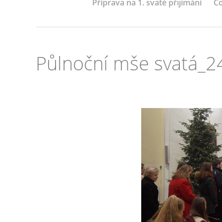
Příprava na 1. svaté přijímání
Co
Půlnoční mše svatá_2