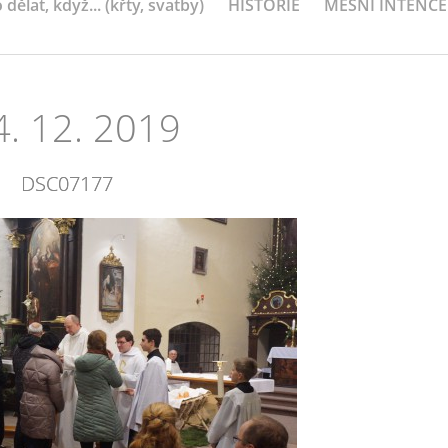
 dělat, když... (křty, svatby)
HISTORIE
MEŠNÍ INTENCE
4. 12. 2019
DSC07177