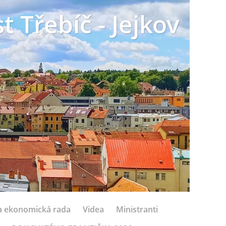
t Třebíč - Jejkov
 a ekonomická rada
Videa
Ministranti