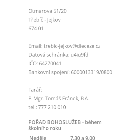
Otmarova 51/20
Třebíč - Jejkov
674 01
Email: trebic-jejkov@dieceze.cz
Datová schránka: u4iu9fd
IČO: 64270041
Bankovní spojení: 6000013319/0800
Farář:
P. Mgr. Tomáš Fránek, B.A.
tel.: 777 210 010
POŘAD BOHOSLUŽEB - během
školního roku
Neděle
7.30 a 9.00