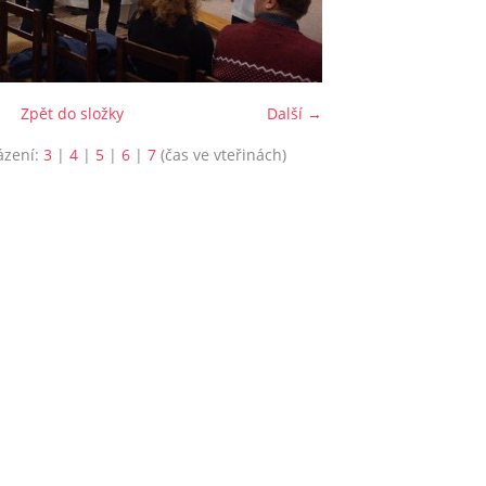
Zpět do složky
Další →
ázení:
3
|
4
|
5
|
6
|
7
(čas ve vteřinách)