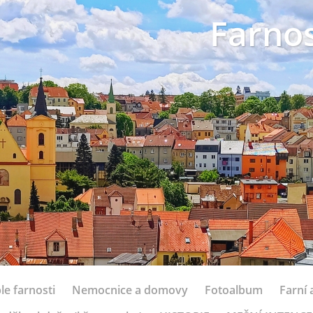
Farnos
le farnosti
Nemocnice a domovy
Fotoalbum
Farní