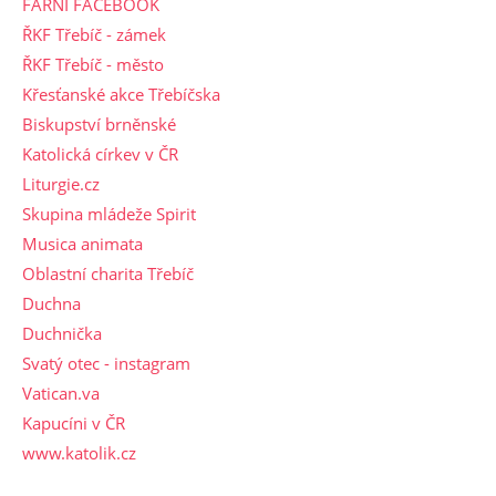
FARNÍ FACEBOOK
ŘKF Třebíč - zámek
ŘKF Třebíč - město
Křesťanské akce Třebíčska
Biskupství brněnské
Katolická církev v ČR
Liturgie.cz
Skupina mládeže Spirit
Musica animata
Oblastní charita Třebíč
Duchna
Duchnička
Svatý otec - instagram
Vatican.va
Kapucíni v ČR
www.katolik.cz