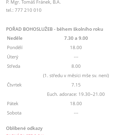
P. Mgr. Tomáš Fránek, B.A.
tel.: 777 210 010
POŘAD BOHOSLUŽEB - během školního roku
Neděle
7.30 a 9.00
Pondělí
18.00
Úterý
---
Středa
8.00
(1. středu v měsíci mše sv. není)
Čtvrtek
7.15
Euch. adorace: 19.30–21.00
Pátek
18.00
Sobota
---
Oblíbené odkazy