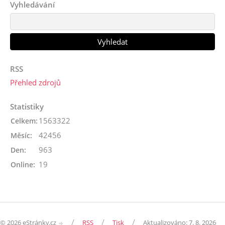
Vyhledávání
RSS
Přehled zdrojů
Statistiky
1563322
Celkem:
42456
Měsíc:
963
Den:
19
Online:
/
/
/
© 2026 eStránky.cz
RSS
Tisk
Aktualizováno: 7. 8. 2026