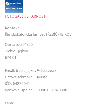
FOTOGALERIE FARNOSTI
Kontakt
Římskokatolická farnost TŘEBÍČ - JEJKOV
Otmarova 51/20
Třebíč - Jejkov
674 01
Email: trebic-jejkov@dieceze.cz
Datová schránka: u4iu9fd
IČO: 64270041
Bankovní spojení: 6000013319/0800
Farář: