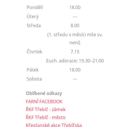
Pondělí
18.00
Úterý
---
Středa
8.00
(1. středu v měsíci mše sv.
není)
Čtvrtek
7.15
Euch. adorace: 19.30–21.00
Pátek
18.00
Sobota
---
Oblíbené odkazy
FARNÍ FACEBOOK
ŘKF Třebíč - zámek
ŘKF Třebíč - město
Křesťanské akce Třebíčska