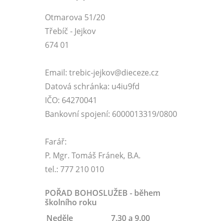
Otmarova 51/20
Třebíč - Jejkov
674 01
Email: trebic-jejkov@dieceze.cz
Datová schránka: u4iu9fd
IČO: 64270041
Bankovní spojení: 6000013319/0800
Farář:
P. Mgr. Tomáš Fránek, B.A.
tel.: 777 210 010
POŘAD BOHOSLUŽEB - během
školního roku
Neděle
7.30 a 9.00