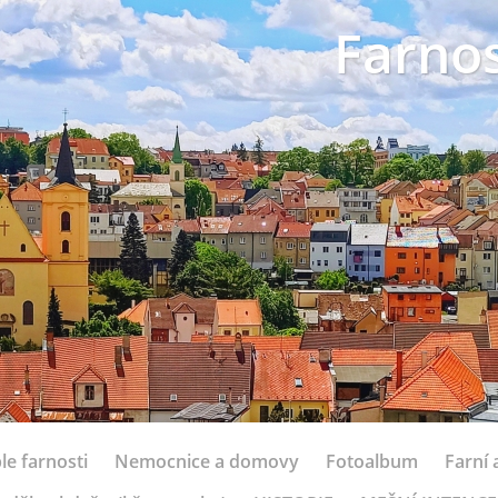
Farnos
le farnosti
Nemocnice a domovy
Fotoalbum
Farní