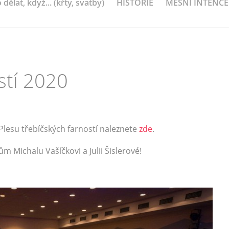
 dělat, když... (křty, svatby)
HISTORIE
MEŠNÍ INTENCE
stí 2020
 Plesu třebíčských farností naleznete
zde
.
 Michalu Vašíčkovi a Julii Šislerové!