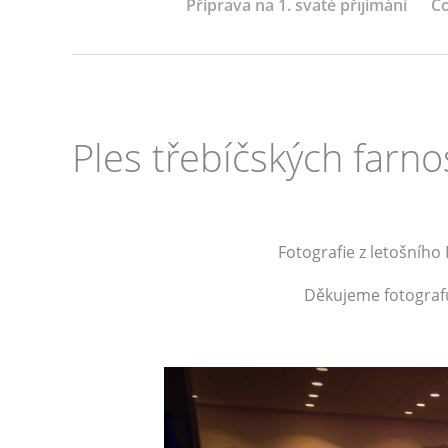
Příprava na 1. svaté přijímání
Co
Ples třebíčských farno
Fotografie z letošního
Děkujeme fotografům