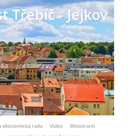
t Třebíč - Jejkov
 a ekonomická rada
Videa
Ministranti