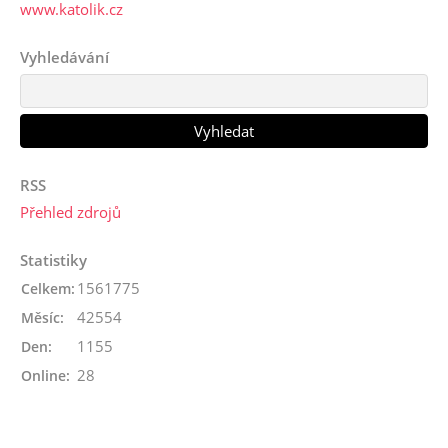
www.katolik.cz
Vyhledávání
RSS
Přehled zdrojů
Statistiky
1561775
Celkem:
42554
Měsíc:
1155
Den:
28
Online: