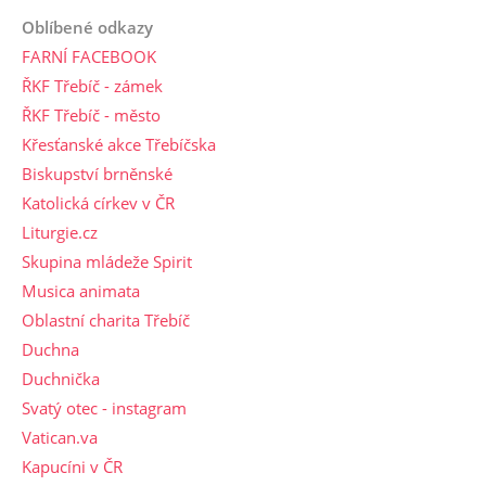
Oblíbené odkazy
FARNÍ FACEBOOK
ŘKF Třebíč - zámek
ŘKF Třebíč - město
Křesťanské akce Třebíčska
Biskupství brněnské
Katolická církev v ČR
Liturgie.cz
Skupina mládeže Spirit
Musica animata
Oblastní charita Třebíč
Duchna
Duchnička
Svatý otec - instagram
Vatican.va
Kapucíni v ČR