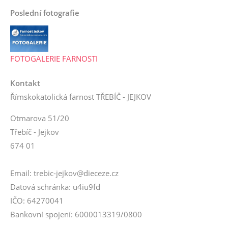
Poslední fotografie
FOTOGALERIE FARNOSTI
Kontakt
Římskokatolická farnost TŘEBÍČ - JEJKOV
Otmarova 51/20
Třebíč - Jejkov
674 01
Email: trebic-jejkov@dieceze.cz
Datová schránka: u4iu9fd
IČO: 64270041
Bankovní spojení: 6000013319/0800