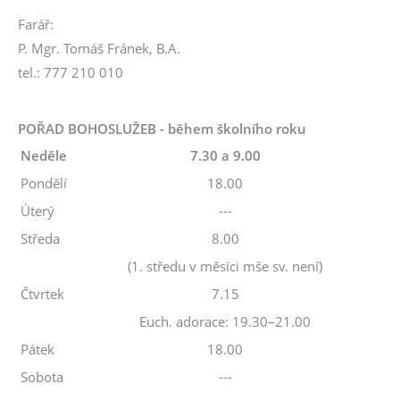
Farář:
P. Mgr. Tomáš Fránek, B.A.
tel.: 777 210 010
POŘAD BOHOSLUŽEB - během školního roku
Neděle
7.30 a 9.00
Pondělí
18.00
Úterý
---
Středa
8.00
(1. středu v měsíci mše sv. není)
Čtvrtek
7.15
Euch. adorace: 19.30–21.00
Pátek
18.00
Sobota
---