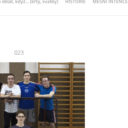
 dělat, když... (křty, svatby)
HISTORIE
MEŠNÍ INTENCE
023