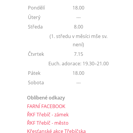
Pondělí
18.00
Úterý
---
Středa
8.00
(1. středu v měsíci mše sv.
není)
Čtvrtek
7.15
Euch. adorace: 19.30–21.00
Pátek
18.00
Sobota
---
Oblíbené odkazy
FARNÍ FACEBOOK
ŘKF Třebíč - zámek
ŘKF Třebíč - město
Křesťanské akce Třebíčska