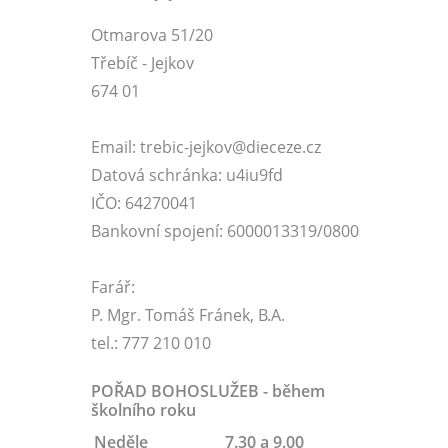
Otmarova 51/20
Třebíč - Jejkov
674 01
Email: trebic-jejkov@dieceze.cz
Datová schránka: u4iu9fd
IČO: 64270041
Bankovní spojení: 6000013319/0800
Farář:
P. Mgr. Tomáš Fránek, B.A.
tel.: 777 210 010
POŘAD BOHOSLUŽEB - během
školního roku
Neděle
7.30 a 9.00