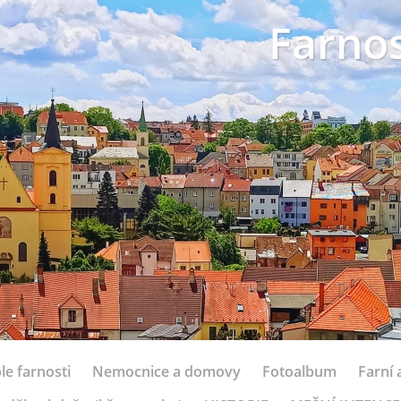
Farnos
le farnosti
Nemocnice a domovy
Fotoalbum
Farní