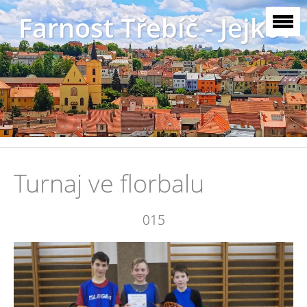
Farnost Třebíč - Jejkov
Turnaj ve florbalu
015