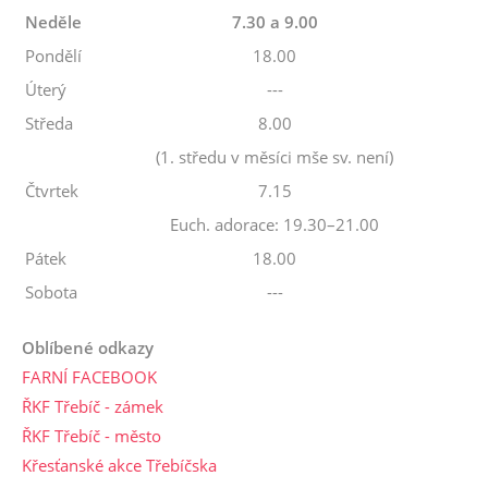
Neděle
7.30 a 9.00
Pondělí
18.00
Úterý
---
Středa
8.00
(1. středu v měsíci mše sv. není)
Čtvrtek
7.15
Euch. adorace: 19.30–21.00
Pátek
18.00
Sobota
---
Oblíbené odkazy
FARNÍ FACEBOOK
ŘKF Třebíč - zámek
ŘKF Třebíč - město
Křesťanské akce Třebíčska