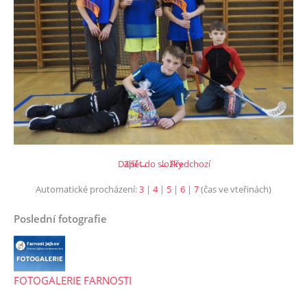
Další →
Zpět do složky
← Předchozí
Automatické procházení:
3
|
4
|
5
|
6
|
7
(čas ve vteřinách)
Poslední fotografie
FOTOGALERIE FARNOSTI