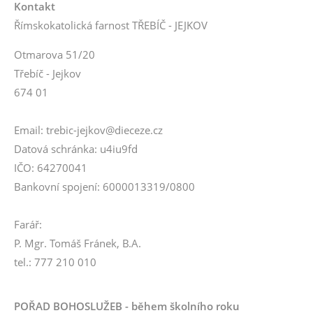
Kontakt
Římskokatolická farnost TŘEBÍČ - JEJKOV
Otmarova 51/20
Třebíč - Jejkov
674 01
Email: trebic-jejkov@dieceze.cz
Datová schránka: u4iu9fd
IČO: 64270041
Bankovní spojení: 6000013319/0800
Farář:
P. Mgr. Tomáš Fránek, B.A.
tel.: 777 210 010
POŘAD BOHOSLUŽEB - během školního roku