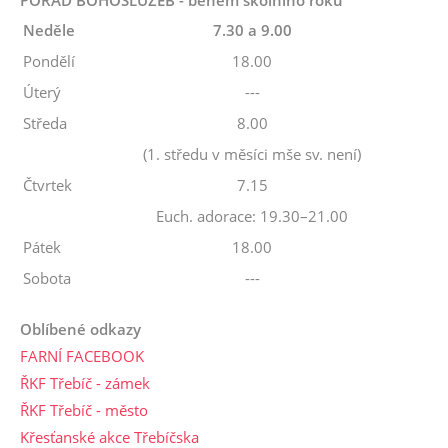
Neděle
7.30 a 9.00
Pondělí
18.00
Úterý
---
Středa
8.00
(1. středu v měsíci mše sv. není)
Čtvrtek
7.15
Euch. adorace: 19.30–21.00
Pátek
18.00
Sobota
---
Oblíbené odkazy
FARNÍ FACEBOOK
ŘKF Třebíč - zámek
ŘKF Třebíč - město
Křesťanské akce Třebíčska