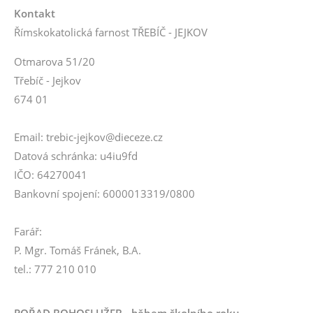
Kontakt
Římskokatolická farnost TŘEBÍČ - JEJKOV
Otmarova 51/20
Třebíč - Jejkov
674 01
Email: trebic-jejkov@dieceze.cz
Datová schránka: u4iu9fd
IČO: 64270041
Bankovní spojení: 6000013319/0800
Farář:
P. Mgr. Tomáš Fránek, B.A.
tel.: 777 210 010
POŘAD BOHOSLUŽEB - během školního roku