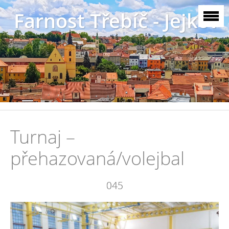
Farnost Třebíč - Jejkov
Turnaj –
přehazovaná/volejbal
045