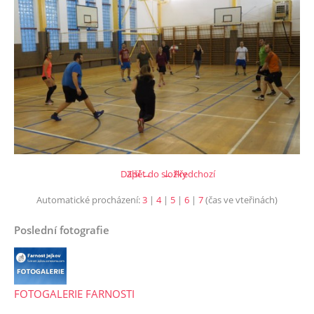
Další →
Zpět do složky
← Předchozí
Automatické procházení:
3
|
4
|
5
|
6
|
7
(čas ve vteřinách)
Poslední fotografie
FOTOGALERIE FARNOSTI