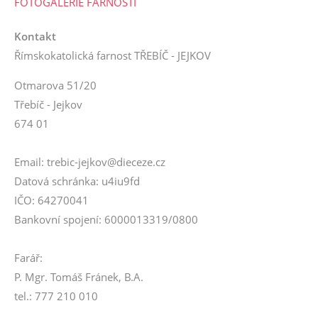
FOTOGALERIE FARNOSTI
Kontakt
Římskokatolická farnost TŘEBÍČ - JEJKOV
Otmarova 51/20
Třebíč - Jejkov
674 01
Email: trebic-jejkov@dieceze.cz
Datová schránka: u4iu9fd
IČO: 64270041
Bankovní spojení: 6000013319/0800
Farář:
P. Mgr. Tomáš Fránek, B.A.
tel.: 777 210 010