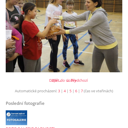
Další →
Zpět do složky
← Předchozí
Automatické procházení:
3
|
4
|
5
|
6
|
7
(čas ve vteřinách)
Poslední fotografie