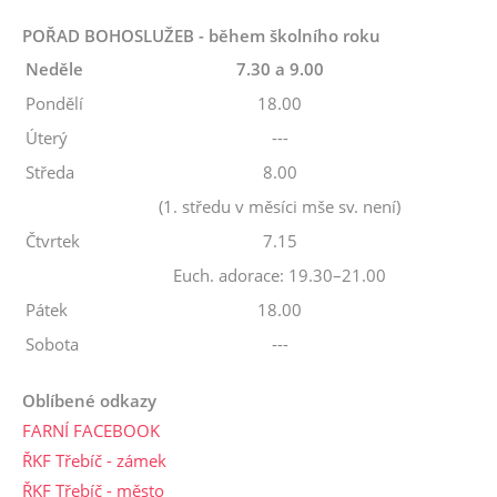
POŘAD BOHOSLUŽEB - během školního roku
Neděle
7.30 a 9.00
Pondělí
18.00
Úterý
---
Středa
8.00
(1. středu v měsíci mše sv. není)
Čtvrtek
7.15
Euch. adorace: 19.30–21.00
Pátek
18.00
Sobota
---
Oblíbené odkazy
FARNÍ FACEBOOK
ŘKF Třebíč - zámek
ŘKF Třebíč - město