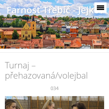
Farnost Třebíč - Jejkov
Turnaj –
přehazovaná/volejbal
034