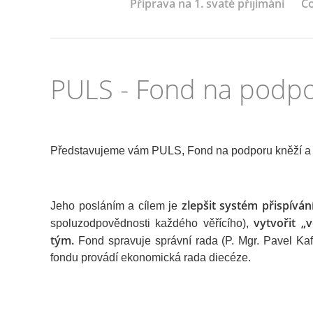
Příprava na 1. svaté přijímání
Co
PULS - Fond na podpo
Představujeme vám PULS, Fond na podporu kněží a pa
zlepšit systém přispíván
Jeho posláním a cílem je
vytvořit „
spoluzodpovědnosti každého věřícího),
tým.
Fond spravuje správní rada (P. Mgr. Pavel Ka
fondu provádí ekonomická rada diecéze.