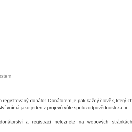
nostem
ko registrovaný donátor. Donátorem je pak každý člověk, který 
ství vnímá jako jeden z projevů vůle spoluzodpovědnosti za ni.
donátorství a registraci neleznete na webových stránkác