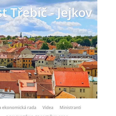
t Třebíč - Jejkov
 a ekonomická rada
Videa
Ministranti