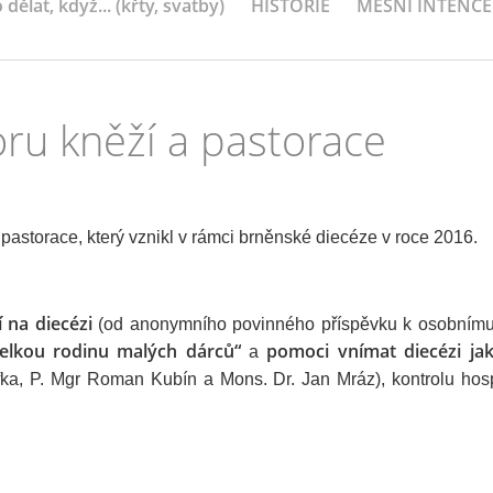
 dělat, když... (křty, svatby)
HISTORIE
MEŠNÍ INTENCE
ru kněží a pastorace
storace, který vznikl v rámci brněnské diecéze v roce 2016.
í na diecézi
(od anonymního povinného příspěvku k osobnímu
velkou rodinu malých dárců“
pomoci vnímat diecézi ja
a
fka, P. Mgr Roman Kubín a Mons. Dr. Jan Mráz), kontrolu hos