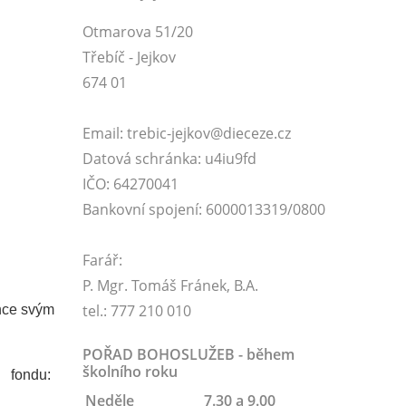
Otmarova 51/20
Třebíč - Jejkov
674 01
Email: trebic-jejkov@dieceze.cz
Datová schránka: u4iu9fd
IČO: 64270041
Bankovní spojení: 6000013319/0800
Farář:
P. Mgr. Tomáš Fránek, B.A.
tel.: 777 210 010
chce svým
POŘAD BOHOSLUŽEB - během
školního roku
h fondu:
Neděle
7.30 a 9.00