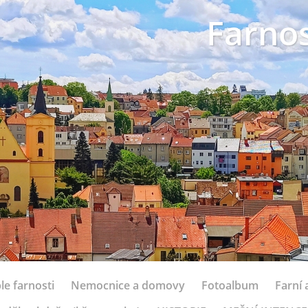
Farnos
le farnosti
Nemocnice a domovy
Fotoalbum
Farní